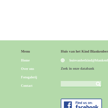
Menu
Huis van het Kind Blankenbe
Home
huisvanhetkind@blankenb
Zoek in onze databank
Over ons
Fotogalerij
Contact