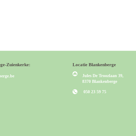
rge-Zuienkerke:
Locatie Blankenberge
Jules De Troozlaan 39,
erge.be
8370 Blankenberge
050 23 59 75